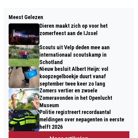
Vorig artikel
Volgend artikel
THEMABIJEENKOMST VOOR SPORT-
Meest Gelezen
TIPS VOOR VOORDELIG REIZEN MET
EN CULTUURAANBIEDERS IN RHEDEN
Dieren maakt zich op voor het
DE (KLEIN)KINDEREN: ONTDEK HET
EN ROZENDAAL
zomerfeest aan de IJssel
GEMAK VAN HET OPENBAAR
Scouts uit Velp deden mee aan
VERVOER
internationaal scoutskamp in
Schotland
Nieuw besluit Albert Heijn: vol
koopzegelboekje duurt vanaf
september twee keer zo lang
Zomers vertier en zwoele
Zomeravonden in het Openlucht
Museum
Politie registreert recordaantal
meldingen over nepagenten in eerste
helft 2026