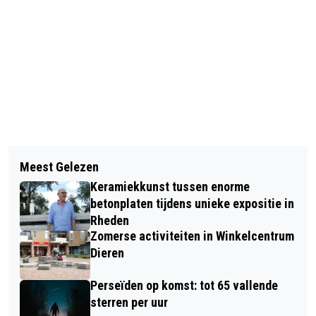
Vorig artikel
Volgend artikel
JUBILEUMCONCERT VAN LIEF&LEED
Meest Gelezen
GRATIS OPRUIMING
ELLECOM: 25 JAAR ZANG EN
Keramiekkunst tussen enorme
ZOMERCOLLECTIE KLEDINGBANK
GEZELLIGHEID
betonplaten tijdens unieke expositie in
DIEREN
Rheden
Zomerse activiteiten in Winkelcentrum
Dieren
Perseïden op komst: tot 65 vallende
sterren per uur