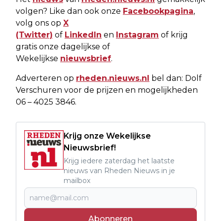
volgen? Like dan ook onze
Facebookpagina
,
volg ons op
X
(Twitter)
of
LinkedIn
en
Instagram
of krijg
gratis onze dagelijkse of
Wekelijkse
nieuwsbrief
.
Adverteren op
rheden.nieuws.nl
bel dan: Dolf
Verschuren voor de prijzen en mogelijkheden
06 – 4025 3846.
Krijg onze Wekelijkse
Nieuwsbrief!
Krijg iedere zaterdag het laatste
nieuws van Rheden Nieuws in je
mailbox
Abonneren