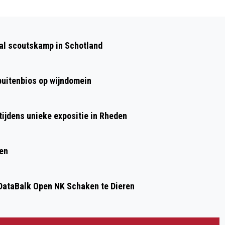
Volgend artikel
ALERIA CARCLEANING KOMT MET EEN
aal scoutskamp in Schotland
UNIEK CONCEPT!
 buitenbios op wijndomein
ijdens unieke expositie in Rheden
ren
ataBalk Open NK Schaken te Dieren