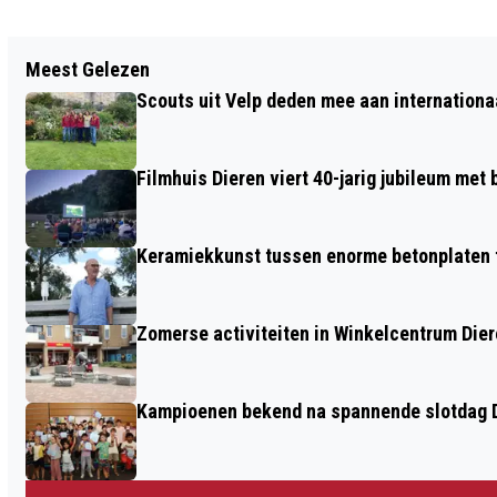
Vorig artikel
Meest Gelezen
VOLGENS DE POLITIE HAD DE
Scouts uit Velp deden mee aan internation
VERDACHTE DORST
Filmhuis Dieren viert 40-jarig jubileum met
Keramiekkunst tussen enorme betonplaten t
Zomerse activiteiten in Winkelcentrum Die
Kampioenen bekend na spannende slotdag D