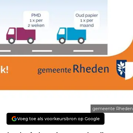
gemeente Rheden
Voeg toe als voorkeursbron op Google