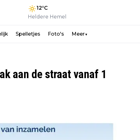
12
°C
Heldere Hemel
lijk
Spelletjes
Foto's
Meer
▼
ak aan de straat vanaf 1