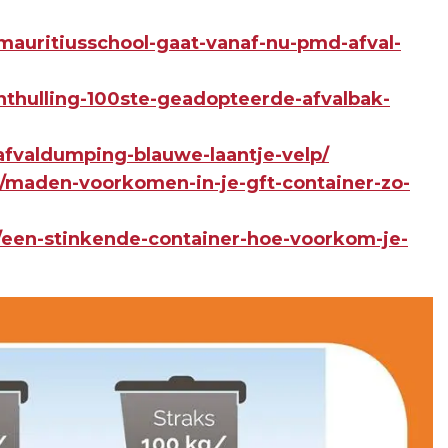
mauritiusschool-gaat-vanaf-nu-pmd-afval-
nthulling-100ste-geadopteerde-afvalbak-
afvaldumping-blauwe-laantje-velp/
7/maden-voorkomen-in-je-gft-container-zo-
/een-stinkende-container-hoe-voorkom-je-