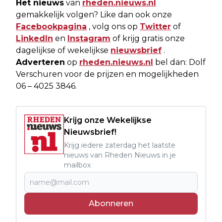
Het nieuws
van
rheden.nieuws.nl
gemakkelijk volgen? Like dan ook onze
Facebookpagina
, volg ons op
Twitter
of
LinkedIn
en
Instagram
of krijg gratis onze
dagelijkse of wekelijkse
nieuwsbrief
.
Adverteren
op
rheden.nieuws.nl
bel dan: Dolf
Verschuren voor de prijzen en mogelijkheden
06 – 4025 3846.
Krijg onze Wekelijkse
Nieuwsbrief!
Krijg iedere zaterdag het laatste
nieuws van Rheden Nieuws in je
mailbox
Abonneren