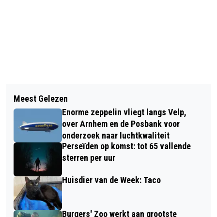
Vorig artikel
Volgend artikel
BEKENDMAKINGEN GEMEENTE
Meest Gelezen
WORKSHOP 'GOD IN DE
RHEDEN
Enorme zeppelin vliegt langs Velp,
KLIMAATCRISIS' ; WAT JE WÉL KUNT
over Arnhem en de Posbank voor
DOEN
onderzoek naar luchtkwaliteit
Perseïden op komst: tot 65 vallende
sterren per uur
Huisdier van de Week: Taco
Burgers' Zoo werkt aan grootste