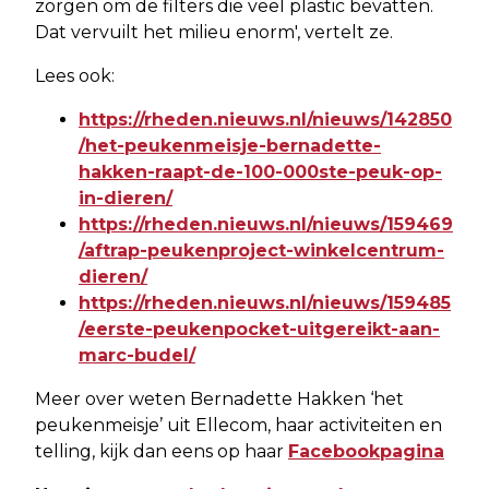
zorgen om de filters die veel plastic bevatten.
Dat vervuilt het milieu enorm', vertelt ze.
Lees ook:
https://rheden.nieuws.nl/nieuws/142850
/het-peukenmeisje-bernadette-
hakken-raapt-de-100-000ste-peuk-op-
in-dieren/
https://rheden.nieuws.nl/nieuws/159469
/aftrap-peukenproject-winkelcentrum-
dieren/
https://rheden.nieuws.nl/nieuws/159485
/eerste-peukenpocket-uitgereikt-aan-
marc-budel/
Meer over weten Bernadette Hakken ‘het
peukenmeisje’ uit Ellecom, haar activiteiten en
telling, kijk dan eens op haar
Facebookpagina