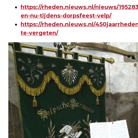
https://rheden.nieuws.nl/nieuws/195283
en-nu-tijdens-dorpsfeest-velp/
https://rheden.nieuws.nl/450jaarrhede
te-vergeten/