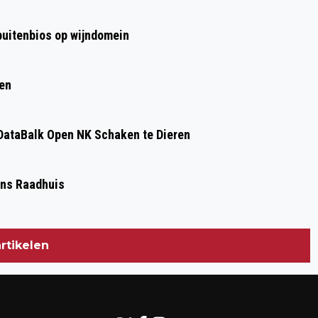
TARIEVEN
 buitenbios op wijndomein
ren
ataBalk Open NK Schaken te Dieren
Ons Raadhuis
rtikelen