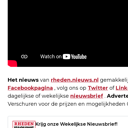
Het nieuws
van
rheden.nieuws.nl
gemakkelij
Facebookpagina
, volg ons op
Twitter
of
Link
dagelijkse of wekelijkse
nieuwsbrief
.
Advert
Verschuren voor de prijzen en mogelijkheden 
Krijg onze Wekelijkse Nieuwsbrief!