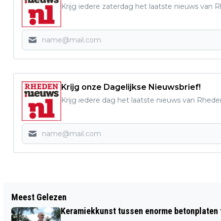
Krijg iedere zaterdag het laatste nieuws van 
Krijg onze Dagelijkse Nieuwsbrief!
Krijg iedere dag het laatste nieuws van Rhede
Vorig artikel
Meest Gelezen
KINDERKLEDING EN SPEELGOEDBEURS IN
Keramiekkunst tussen enorme betonplaten t
DE STEEG