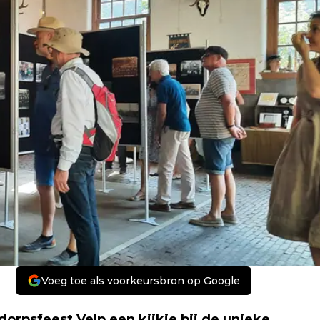
Voeg toe als voorkeursbron op Google
dorpsfeest Velp een kijkje bij de unieke