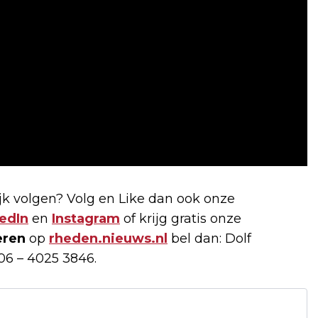
k volgen? Volg en Like dan ook onze
edIn
en
Instagram
of krijg gratis onze
eren
op
rheden.nieuws.nl
bel dan: Dolf
06 – 4025 3846.