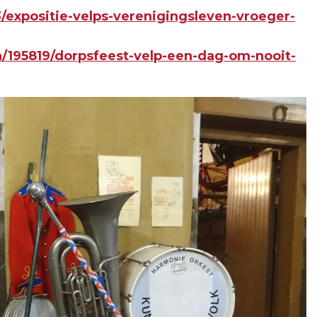
/expositie-velps-verenigingsleven-vroeger-
n/195819/dorpsfeest-velp-een-dag-om-nooit-