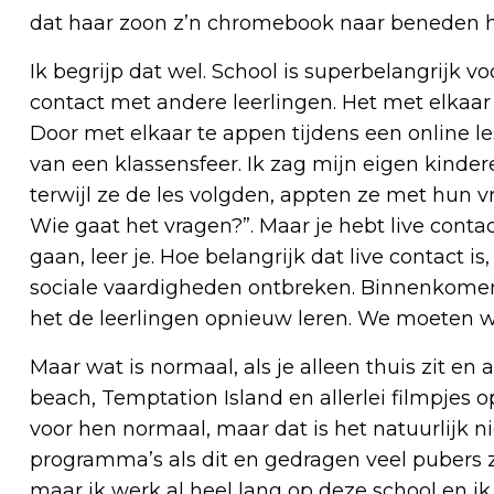
dat haar zoon z’n chromebook naar beneden ha
Ik begrijp dat wel. School is superbelangrijk 
contact met andere leerlingen. Het met elkaar
Door met elkaar te appen tijdens een online le
van een klassensfeer. Ik zag mijn eigen kindere
terwijl ze de les volgden, appten ze met hun v
Wie gaat het vragen?”. Maar je hebt live cont
gaan, leer je. Hoe belangrijk dat live contact i
sociale vaardigheden ontbreken. Binnenkomen
het de leerlingen opnieuw leren. We moeten w
Maar wat is normaal, als je alleen thuis zit en
beach, Temptation Island en allerlei filmpjes op 
voor hen normaal, maar dat is het natuurlijk nie
programma’s als dit en gedragen veel pubers zi
maar ik werk al heel lang op deze school en 