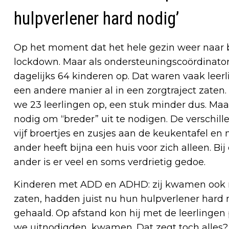
hulpverlener hard nodig’
Op het moment dat het hele gezin weer naar 
lockdown. Maar als ondersteuningscoördinator 
dagelijks 64 kinderen op. Dat waren vaak leerl
een andere manier al in een zorgtraject zaten.
we 23 leerlingen op, een stuk minder dus. Ma
nodig om “breder” uit te nodigen. De verschill
vijf broertjes en zusjes aan de keukentafel en
ander heeft bijna een huis voor zich alleen. Bi
ander is er veel en soms verdrietig gedoe.
Kinderen met ADD en ADHD: zij kwamen ook na
zaten, hadden juist nu hun hulpverlener hard 
gehaald. Op afstand kon hij met de leerlingen 
we uitnodigden, kwamen. Dat zegt toch alles