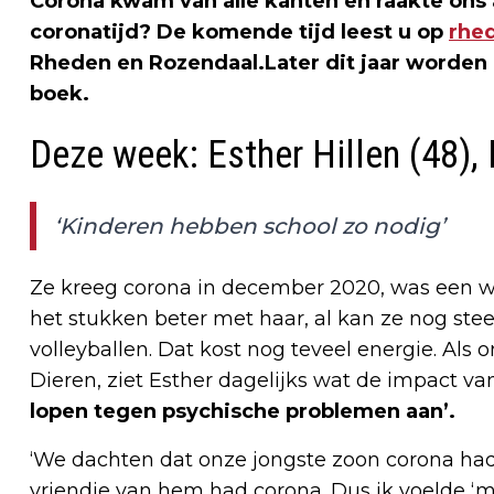
Corona kwam van alle kanten en raakte ons a
coronatijd? De komende tijd leest u op
rhe
Rheden en Rozendaal.
Later dit jaar worde
boek
.
Deze week: Esther Hillen (48), 
‘Kinderen hebben school zo nodig’
Ze kreeg corona in december 2020, was een we
het stukken beter met haar, al kan ze nog stee
volleyballen. Dat kost nog teveel energie. Al
Dieren, ziet Esther dagelijks wat de impact van
lopen tegen psychische problemen aan’.
‘We dachten dat onze jongste zoon corona had
vriendje van hem had corona. Dus ik voelde ‘m