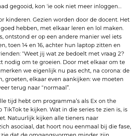
d gegooid, kon ‘ie ook niet meer inloggen…
voor kinderen. Gezien worden door de docent. Het
 goed hebben, met elkaar leren en lol maken.
s, ontstond er op een andere manier wel iets
n, toen 14 en 16, achter hun laptop zitten en
rienden: “Weet jij wat ze bedoelt met vraag 2?
act nodig om te groeien. Door met elkaar om te
s, merken we eigenlijk nu pas echt, na corona: de
, groeten, elkaar even aankijken: we moeten
eer terug naar “normaal”.
 alle tijd hebt om programma’s als Ex on the
TikTok te kijken. Wat in die series te zien is, is
t. Natuurlijk kijken alle tieners naar
ch asociaal, dat hoort nou eenmaal bij die fase,
ik zie dat de omgangsvormen minder zijn