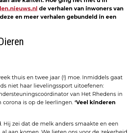
an alle kanten. Hoe ging het met u in
den.nieuws.nl
de verhalen van inwoners van
n deze en meer verhalen gebundeld in een
Dieren
ek thuis en twee jaar (!) moe. Inmiddels gaat
ds niet haar lievelingssport uitoefenen:
s ondersteuningscoördinator van Het Rhedens in
 corona is op de leerlingen.
‘Veel kinderen
. Hij zei dat de melk anders smaakte en een
 al aan komen. We lieten ons voor de zekerheid